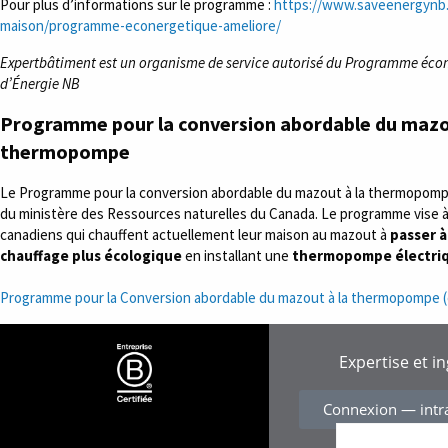
Pour plus d’informations sur le programme :
https://www.saveenergynb.
maison/programme-econergetique-ameliore/
Expertbâtiment est un organisme de service autorisé du Programme éco
d’Énergie NB
Programme pour la conversion abordable du mazo
thermopompe
Le Programme pour la conversion abordable du mazout à la thermopompe
du ministère des Ressources naturelles du Canada. Le programme vise à 
canadiens qui chauffent actuellement leur maison au mazout à
passer 
chauffage plus écologique
en installant une
thermopompe électri
Programme pour la Conversion abordable du mazout à la thermopompe (
Expertise et i
Connexion — intr