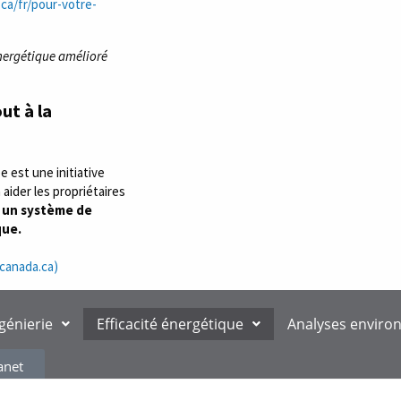
ca/fr/pour-votre-
nergétique amélioré
ut à la
 est une initiative
aider les propriétaires
à un système de
que.
canada.ca)
ngénierie
Efficacité énergétique
Analyses enviro
anet