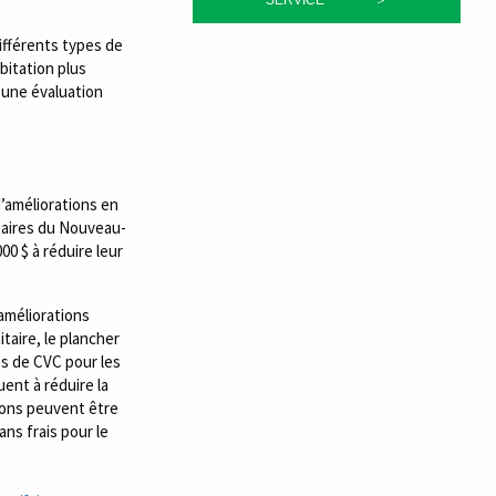
fférents types de
bitation plus
 une évaluation
d’améliorations en
étaires du Nouveau-
0 $ à réduire leur
améliorations
itaire, le plancher
es de CVC pour les
ent à réduire la
sons peuvent être
ans frais pour le