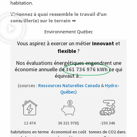
habitation.
Visionnez à quoi ressemble le travail d’un
conseiller(e) sur le terrain ➡
Environnement Québec
Vous aspirez à exercer un métier
innovant
et
flexible
?
Nos évaluations énergétiques engendrent une
économie annuelle de
361 736 976 kWh
ce qui
équivaut à...
(sources :
Ressources Naturelles Canada
&
Hydro-
Québec)
12 474
36 321 976$
-150 346
habitations en terme
économisé en coût
tonnes de CO2 dans