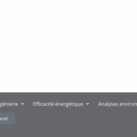
ngénierie
Efficacité énergétique
Analyses enviro
anet