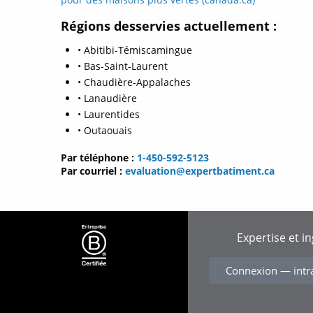
Régions desservies actuellement :
• Abitibi-Témiscamingue
• Bas-Saint-Laurent
• Chaudière-Appalaches
• Lanaudière
• Laurentides
• Outaouais
Par téléphone :
1-450-592-5123
Par courriel :
evaluation@expertbatiment.ca
Expertise et i
Connexion — intr