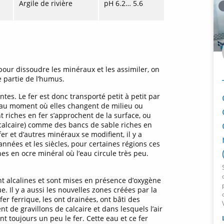
Argile de rivière
pH 6.2… 5.6
pour dissoudre les minéraux et les assimiler, on
 partie de l’humus.
tes. Le fer est donc transporté petit à petit par
’au moment où elles changent de milieu ou
 riches en fer s’approchent de la surface, ou
calcaire) comme des bancs de sable riches en
er et d’autres minéraux se modifient, il y a
 années et les siècles, pour certaines régions ces
es en ocre minéral où l’eau circule très peu.
nt alcalines et sont mises en présence d’oxygène
. Il y a aussi les nouvelles zones créées par la
er ferrique, les ont drainées, ont bâti des
t de gravillons de calcaire et dans lesquels l’air
nt toujours un peu le fer. Cette eau et ce fer