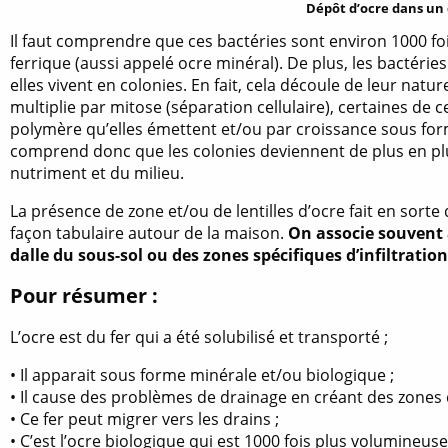
Dépôt d’ocre dans un
Il faut comprendre que ces bactéries sont environ 1000 fo
ferrique (aussi appelé ocre minéral). De plus, les bactéri
elles vivent en colonies. En fait, cela découle de leur natu
multiplie par mitose (séparation cellulaire), certaines de 
polymère qu’elles émettent et/ou par croissance sous for
comprend donc que les colonies deviennent de plus en plu
nutriment et du milieu.
La présence de zone et/ou de lentilles d’ocre fait en sorte 
façon tabulaire autour de la maison.
On associe souvent à
dalle du sous-sol ou des zones spécifiques d’infiltration
Pour résumer :
L’ocre est du fer qui a été solubilisé et transporté ;
• Il apparait sous forme minérale et/ou biologique ;
• Il cause des problèmes de drainage en créant des zones 
• Ce fer peut migrer vers les drains ;
• C’est l’ocre biologique qui est 1000 fois plus volumineu