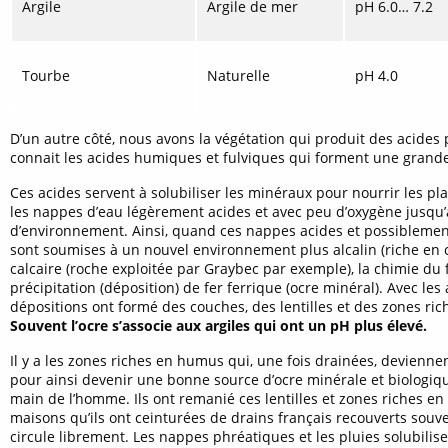
Argile
Argile de mer
pH 6.0… 7.2
Tourbe
Naturelle
pH 4.0
D’un autre côté, nous avons la végétation qui produit des acides 
connait les acides humiques et fulviques qui forment une grande
Ces acides servent à solubiliser les minéraux pour nourrir les plan
les nappes d’eau légèrement acides et avec peu d’oxygène jusqu
d’environnement. Ainsi, quand ces nappes acides et possiblement
sont soumises à un nouvel environnement plus alcalin (riche en 
calcaire (roche exploitée par Graybec par exemple), la chimie du f
précipitation (déposition) de fer ferrique (ocre minéral). Avec les
dépositions ont formé des couches, des lentilles et des zones rich
Souvent l’ocre s’associe aux argiles qui ont un pH plus élevé.
Il y a les zones riches en humus qui, une fois drainées, devienne
pour ainsi devenir une bonne source d’ocre minérale et biologique
main de l’homme. Ils ont remanié ces lentilles et zones riches en f
maisons qu’ils ont ceinturées de drains français recouverts souven
circule librement. Les nappes phréatiques et les pluies solubilise